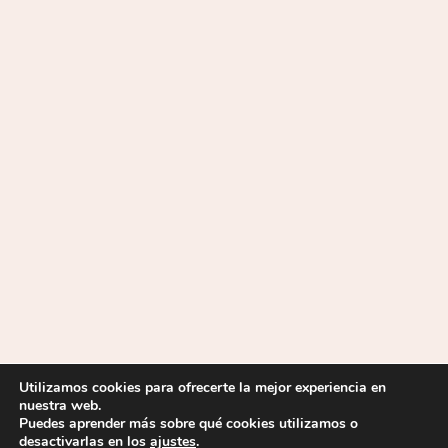
Utilizamos cookies para ofrecerte la mejor experiencia en
nuestra web.
Puedes aprender más sobre qué cookies utilizamos o
desactivarlas en los
ajustes
.
2026 © IES La Mojonera |
Aviso Legal
|
Política de privacidad
|