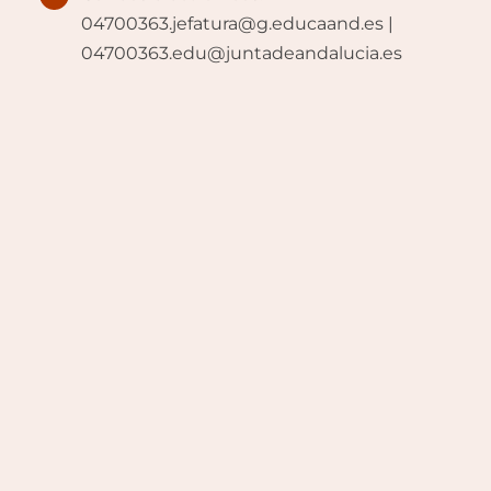
04700363.jefatura@g.educaand.es |
04700363.edu@juntadeandalucia.es