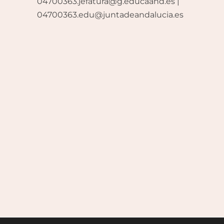
04700363.jefatura@g.educaand.es |
04700363.edu@juntadeandalucia.es