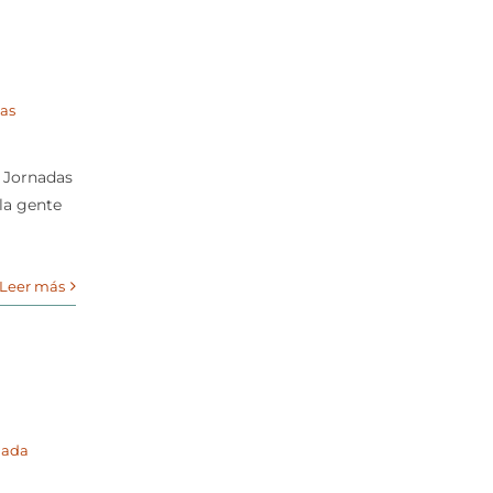
as
I Jornadas
 la gente
Leer más
gada