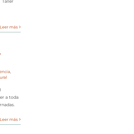
 Taller
Leer más
Y
encia
,
ural
I
er a toda
rnadas.
Leer más