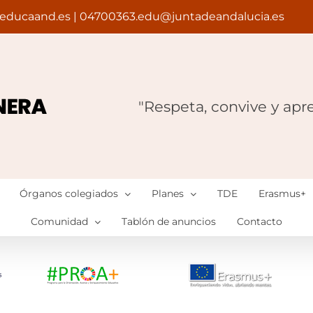
educaand.es | 04700363.edu@juntadeandalucia.es
"Respeta, convive y apr
Órganos colegiados
Planes
TDE
Erasmus+
Comunidad
Tablón de anuncios
Contacto