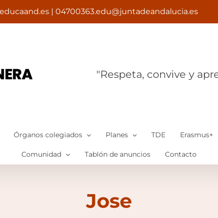
educaand.es | 04700363.edu@juntadeandalucia.es
"Respeta, convive y apr
Órganos colegiados
Planes
TDE
Erasmus+
Comunidad
Tablón de anuncios
Contacto
Jose