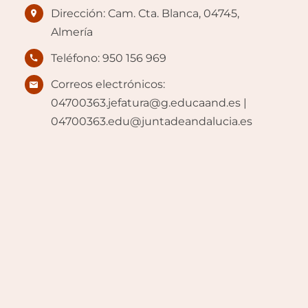
Dirección: Cam. Cta. Blanca, 04745,
Almería
Teléfono: 950 156 969
Correos electrónicos:
04700363.jefatura@g.educaand.es |
04700363.edu@juntadeandalucia.es