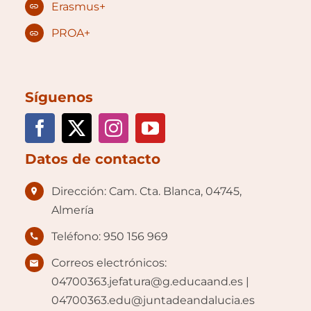
Erasmus+
PROA+
Síguenos
Datos de contacto
Dirección: Cam. Cta. Blanca, 04745,
Almería
Teléfono: 950 156 969
Correos electrónicos:
04700363.jefatura@g.educaand.es |
04700363.edu@juntadeandalucia.es