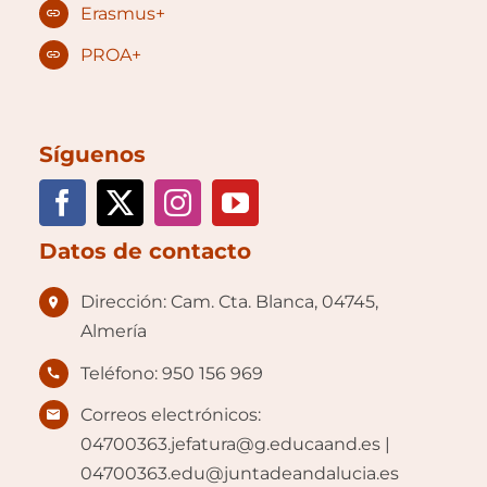
Erasmus+
PROA+
Síguenos
Datos de contacto
Dirección: Cam. Cta. Blanca, 04745,
Almería
Teléfono: 950 156 969
Correos electrónicos:
04700363.jefatura@g.educaand.es |
04700363.edu@juntadeandalucia.es