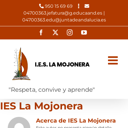
Saltar
950 15 69 69
al
04700363.jefatura@g.educaand.es |
contenido
04700363.edu@juntadeandalucia.es
Facebook
X
Instagram
YouTube
"Respeta, convive y aprende"
IES La Mojonera
Acerca de
IES La Mojonera
Este autor no presenta ningún detalle.