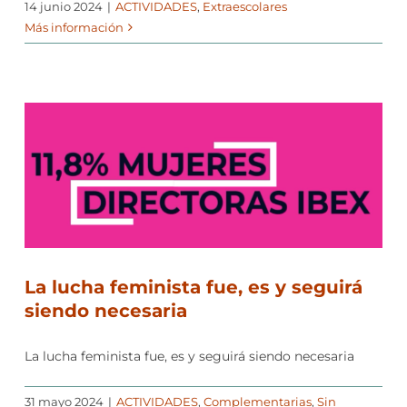
14 junio 2024
|
ACTIVIDADES
,
Extraescolares
Más información
La lucha feminista fue, es y seguirá
siendo necesaria
La lucha feminista fue, es y seguirá siendo necesaria
31 mayo 2024
|
ACTIVIDADES
,
Complementarias
,
Sin