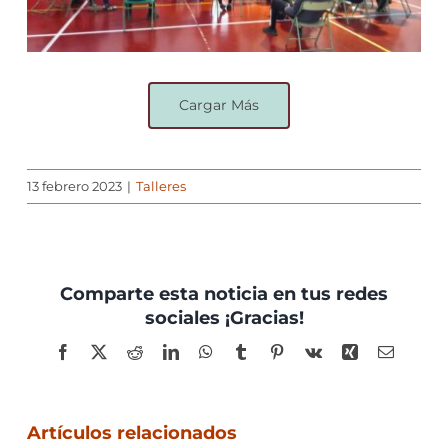
Cargar Más
13 febrero 2023
|
Talleres
Comparte esta noticia en tus redes
sociales ¡Gracias!
Facebook
X
Reddit
LinkedIn
WhatsApp
Tumblr
Pinterest
Vk
Xing
Correo
electrón
Artículos relacionados