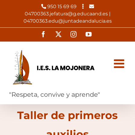
Saltar
950 15 69 69
al
04700363.jefatura@g.educaand.es |
contenido
04700363.edu@juntadeandalucia.es
Facebook
X
Instagram
YouTube
"Respeta, convive y aprende"
Taller de primeros
auxilios