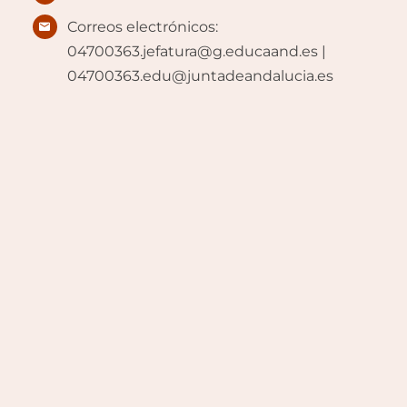
Correos electrónicos:
04700363.jefatura@g.educaand.es |
04700363.edu@juntadeandalucia.es