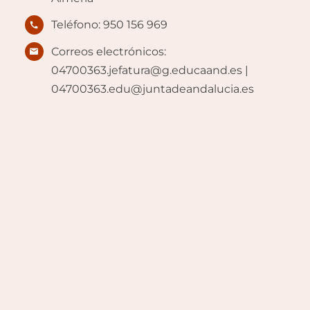
Teléfono: 950 156 969
Correos electrónicos:
04700363.jefatura@g.educaand.es |
04700363.edu@juntadeandalucia.es