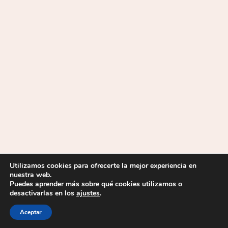
Utilizamos cookies para ofrecerte la mejor experiencia en
nuestra web.
Puedes aprender más sobre qué cookies utilizamos o
desactivarlas en los
ajustes
.
2026 © IES La Mojonera |
Aviso Legal
|
Política de privacidad
|
Política de cookies
| Desarrollado por
Soluciones Mediterráneo
Aceptar
Informática