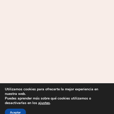
Utilizamos cookies para ofrecerte la mejor experiencia en
nuestra web.
Puedes aprender más sobre qué cookies utilizamos o
desactivarlas en los
ajustes
.
2026 © IES La Mojonera |
Aviso Legal
|
Política de privacidad
|
Política de cookies
| Desarrollado por
Soluciones Mediterráneo
Aceptar
Informática