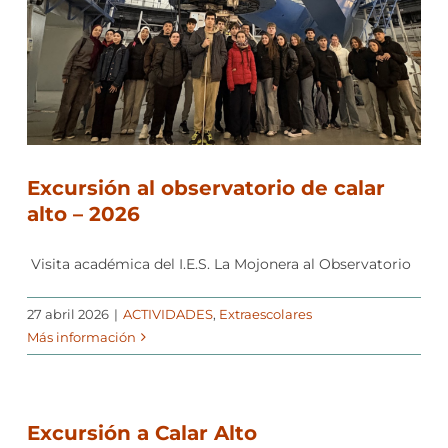
Excursión al observatorio de calar
alto – 2026
️ Visita académica del I.E.S. La Mojonera al Observatorio
27 abril 2026
|
ACTIVIDADES
,
Extraescolares
Más información
Excursión a Calar Alto