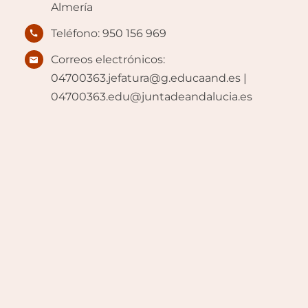
Almería
Teléfono: 950 156 969
Correos electrónicos:
04700363.jefatura@g.educaand.es |
04700363.edu@juntadeandalucia.es