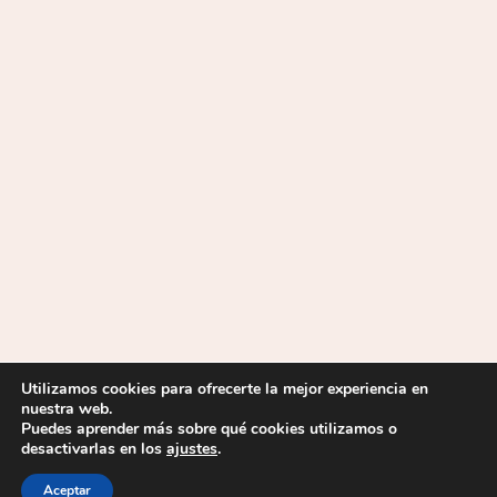
Utilizamos cookies para ofrecerte la mejor experiencia en
nuestra web.
Puedes aprender más sobre qué cookies utilizamos o
desactivarlas en los
ajustes
.
2026 © IES La Mojonera |
Aviso Legal
|
Política de privacidad
|
Política de cookies
| Desarrollado por
Soluciones Mediterráneo
Aceptar
Informática