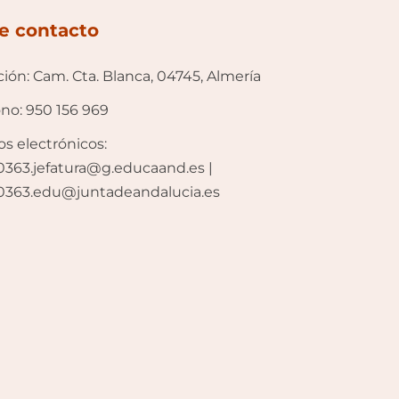
e contacto
ción: Cam. Cta. Blanca, 04745, Almería
ono: 950 156 969
os electrónicos:
363.jefatura@g.educaand.es |
0363.edu@juntadeandalucia.es