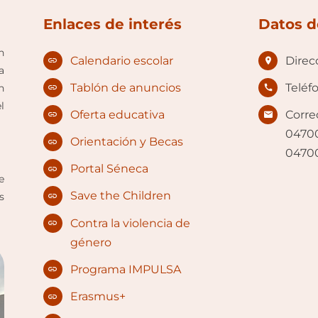
Enlaces de interés
Datos d
n
Calendario escolar
Direc
a
Tablón de anuncios
Teléf
n
l
Oferta educativa
Corre
04700
Orientación y Becas
0470
Portal Séneca
e
Save the Children
s
Contra la violencia de
género
Programa IMPULSA
Erasmus+