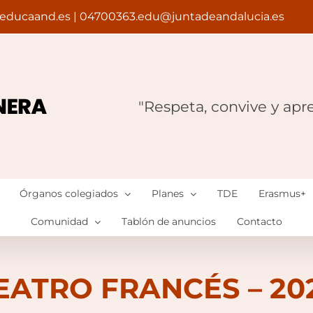
educaand.es | 04700363.edu@juntadeandalucia.es
"Respeta, convive y apr
Órganos colegiados
Planes
TDE
Erasmus+
Comunidad
Tablón de anuncios
Contacto
EATRO FRANCÉS – 20