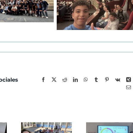
ociales
Facebook
X
Reddit
LinkedIn
WhatsApp
Tumblr
Pinterest
Vk
X
C
e
ón de