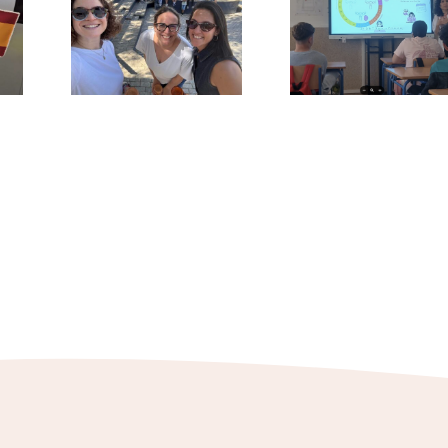
ón de
TALLERES
dores
EDUCACIÓN
La
SEXUAL –
ra –
2026
6